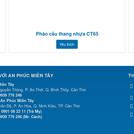
Phào cầu thang nhựa CT65
Yêu thích
 VỚI AN PHÚC MIỀN TÂY
T
iền Tây
guyễn Thông, P. An Thới, Q. Bình Thủy, Cần Thơ
0939 776 246
An Phúc Miền Tây
ễn Đệ, P. An Hòa, Q. Ninh Kiều, TP. Cần Thơ.
:
0901 08 22 11 (Trà My)
0939 776 246 (Mr. Cảnh)