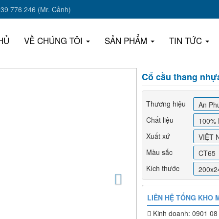
939 776 246 (Mr. Cảnh)
HỦ
VỀ CHÚNG TÔI
SẢN PHẨM
TIN TỨC
Cổ cầu thang nhự
Thương hiệu
An Ph
Chất liệu
100% 
Xuất xứ
VIỆT 
Màu sắc
CT65
Kích thước
200x
LIÊN HỆ TỔNG KHO M
Kinh doanh: 0901 08 