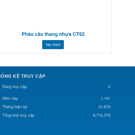
Phào cầu thang nhựa CT62
Yêu thích
HỐNG KÊ TRUY CẬP
Đang truy cập
2
1,101
Hôm nay
Tháng hiện tại
31,879
Tổng lượt truy cập
8,712,379