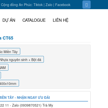
Cộng đồng An Phúc:
Tiktok
|
Zalo
| F
acebook
DỰ ÁN
CATALOGUE
LIÊN HỆ
a CT65
úc Miền Tây
Nhựa nguyên sinh + Bột đá
NAM
2400x10mm
IỀN TÂY - NHẬN NGAY ƯU ĐÃI
22 11 - Zalo (0939870521) Trà My