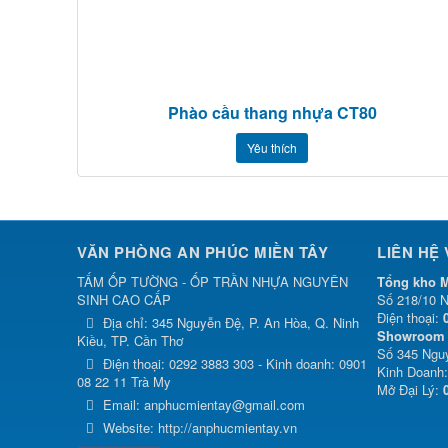
Phào cầu thang nhựa CT80
Yêu thích
VĂN PHÒNG AN PHÚC MIỀN TÂY
LIÊN HỆ
TẤM ỐP TƯỜNG - ỐP TRẦN NHỰA NGUYÊN
Tổng kho M
SINH CAO CẤP
Số 218/10 N
Điện thoại:
Địa chỉ:
345 Nguyễn Đệ, P. An Hòa, Q. Ninh
Showroom 
Kiều, TP. Cần Thơ
Số 345 Nguy
Điện thoại:
0292 3883 303 - Kinh doanh: 0901
Kinh Doanh
08 22 11 Trà My
Mở Đại Lý:
Email:
anphucmientay@gmail.com
Website:
http://anphucmientay.vn