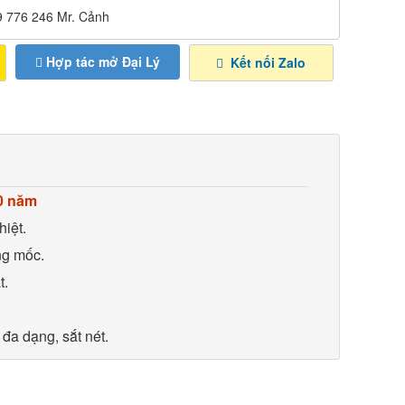
39 776 246 Mr. Cảnh
Hợp tác mở Đại Lý
Kết nối Zalo
0 năm
iệt.
ng mốc.
t.
.
đa dạng, sắt nét.