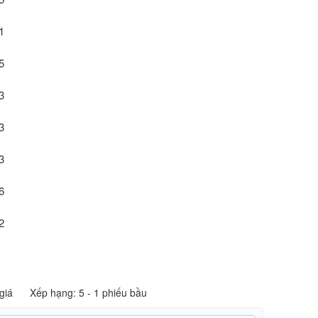
giá
Xếp hạng:
5
-
1
phiếu bầu