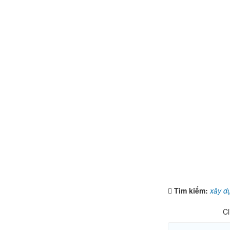
Tìm kiếm:
xây d
Cl