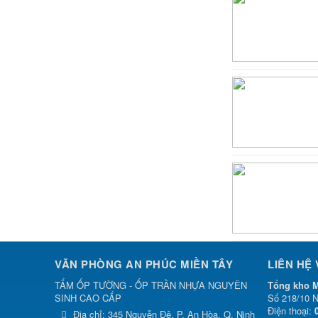
VĂN PHÒNG AN PHÚC MIỀN TÂY
LIÊN HỆ
TẤM ỐP TƯỜNG - ỐP TRẦN NHỰA NGUYÊN
Tổng kho M
SINH CAO CẤP
Số 218/10 N
Điện thoại:
Địa chỉ:
345 Nguyễn Đệ, P. An Hòa, Q. Ninh