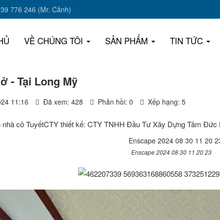
939 776 246 (Mr. Cảnh)
HỦ
VỀ CHÚNG TÔI
SẢN PHẨM
TIN TỨC
 ở - Tại Long Mỹ
024 11:16
Đã xem: 428
Phản hồi: 0
Xếp hạng: 5
o nhà cô TuyếtCTY thiết kế: CTY TNHH Đầu Tư Xây Dựng Tâm Đức 
Enscape 2024 08 30 11 20 23