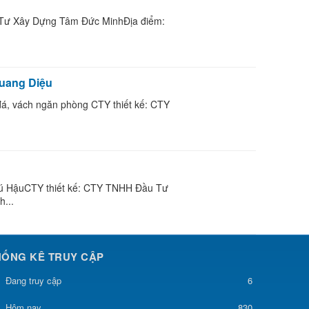
 Tư Xây Dựng Tâm Đức MinhĐịa điểm:
Quang Diệu
á, vách ngăn phòng CTY thiết kế: CTY
hú HậuCTY thiết kế: CTY TNHH Đầu Tư
...
HỐNG KÊ TRUY CẬP
Đang truy cập
6
830
Hôm nay