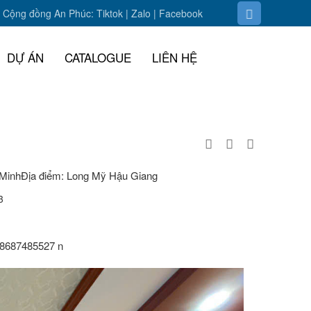
Cộng đồng An Phúc:
Tiktok
|
Zalo
| F
acebook
DỰ ÁN
CATALOGUE
LIÊN HỆ
MinhĐịa điểm: Long Mỹ Hậu Giang