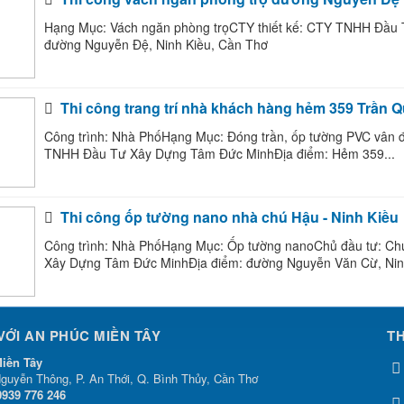
Hạng Mục: Vách ngăn phòng trọCTY thiết kế: CTY TNHH Đầu
đường Nguyễn Đệ, Ninh Kiều, Cần Thơ
Thi công trang trí nhà khách hàng hẻm 359 Trần 
Công trình: Nhà PhốHạng Mục: Đóng trần, ốp tường PVC vân đ
TNHH Đầu Tư Xây Dựng Tâm Đức MinhĐịa điểm: Hẻm 359...
Thi công ốp tường nano nhà chú Hậu - Ninh Kiều
Công trình: Nhà PhốHạng Mục: Ốp tường nanoChủ đầu tư: C
Xây Dựng Tâm Đức MinhĐịa điểm: đường Nguyễn Văn Cừ, Ninh
 VỚI AN PHÚC MIỀN TÂY
T
iền Tây
guyễn Thông, P. An Thới, Q. Bình Thủy, Cần Thơ
0939 776 246