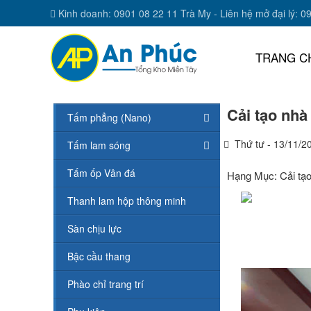
Kinh doanh: 0901 08 22 11 Trà My - Liên hệ mở đại lý: 0
TRANG C
Cải tạo nhà
Tấm phẳng (Nano)
Thứ tư - 13/11/2
Tấm lam sóng
Tấm ốp Vân đá
Hạng Mục: Cải tạ
Thanh lam hộp thông minh
Sàn chịu lực
Bậc cầu thang
Phào chỉ trang trí