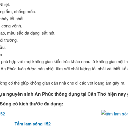
hiệt.
áng ẩm, chống mốc.
háy tốt nhất.
, cong vênh.
ao, màu sắc đa dạng, sắt nét.
ôi trường.
ửu.
ản
, phù hợp với mọi không gian kiến trúc khác nhau từ không gian nội th
n Phúc luôn được cán nhiệt film với chất lượng tốt nhất và thiết kế 
ờng có thể giúp không gian căn nhà che đi các vết loang ẩm gây ra.
ựa nguyên sinh An Phúc thông dụng tại Cần Thơ hiện na
óng có kích thước đa dạng:
Tấm lam sóng 152