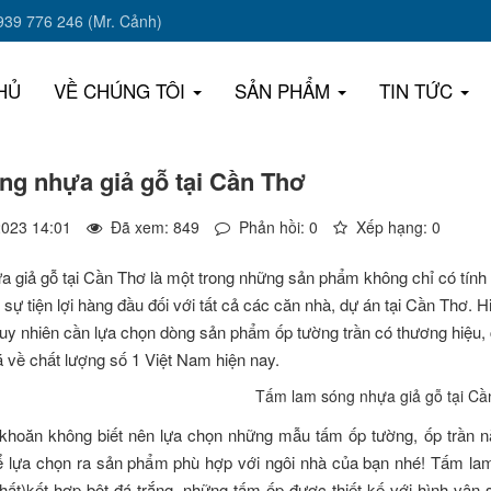
0939 776 246 (Mr. Cảnh)
HỦ
VỀ CHÚNG TÔI
SẢN PHẨM
TIN TỨC
ng nhựa giả gỗ tại Cần Thơ
2023 14:01
Đã xem: 849
Phản hồi: 0
Xếp hạng: 0
giả gỗ tại Cần Thơ là một trong những sản phẩm không chỉ có tính tra
ự tiện lợi hàng đầu đối với tất cả các căn nhà, dự án tại Cần Thơ.
tuy nhiên cần lựa chọn dòng sản phẩm ốp tường trần có thương hiệu, 
 về chất lượng số 1 Việt Nam hiện nay.
khoăn không biết nên lựa chọn những mẫu tấm ốp tường, ốp trần n
ể lựa chọn ra sản phẩm phù hợp với ngôi nhà của bạn nhé! Tấm la
chất)kết hợp bột đá trắng, những tấm ốp được thiết kế với hình vân