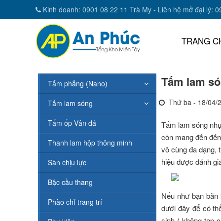
Kinh doanh: 0901 08 22 11 Trà My - Liên hệ mở đại lý: 
TRANG C
Tấm lam só
Tấm phẳng (Nano)
Thứ ba - 18/04/
Tấm lam sóng
Tấm ốp Vân đá
Tấm lam sóng nhựa 
còn mang đến đến s
Thanh lam hộp thông minh
vô cùng đa dạng, 
hiệu được đánh giá
Sàn chịu lực
Bậc cầu thang
Nếu như bạn băn 
Phào chỉ trang trí
dưới đây để có th
sinh ( không tạp 