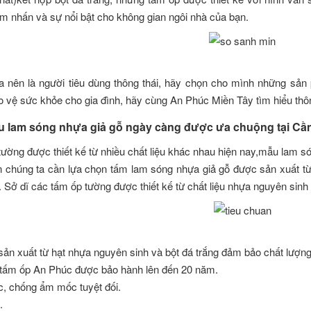
m nhấn và sự nổi bật cho không gian ngôi nhà của bạn.
a nên là người tiêu dùng thông thái, hãy chọn cho mình những sả
ảo vệ sức khỏe cho gia đình, hãy cùng An Phúc Miền Tây tìm hiểu th
ẫu lam sóng nhựa giả gỗ ngày càng được ưa chuộng tại Cầ
ường được thiết kế từ nhiều chất liệu khác nhau hiện nay,mẫu lam s
ên chúng ta cần lựa chọn tấm lam sóng nhựa giả gỗ được sản xuất 
 Sở dĩ các tấm ốp tường được thiết kế từ chất liệu nhựa nguyên sinh
ản xuất từ hạt nhựa nguyên sinh và bột đá trắng đảm bảo chất lượng 
 tấm ốp An Phúc được bảo hành lên đến 20 năm.
, chống ẩm mốc tuyệt đối.
.