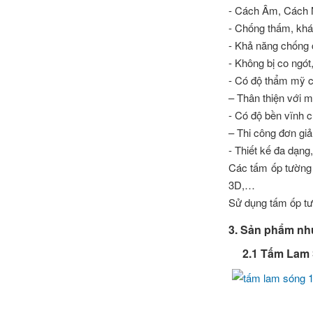
- Cách Âm, Cách N
- Chống thấm, kh
- Khả năng chống c
- Không bị co ngót
- Có độ thẩm mỹ c
– Thân thiện với m
- Có độ bền vĩnh c
– Thi công đơn gi
- Thiết kế đa dạng
Các tấm ốp tường A
3D,…
Sử dụng tấm ốp tư
3. Sản phẩm nh
2.1 Tấm Lam S