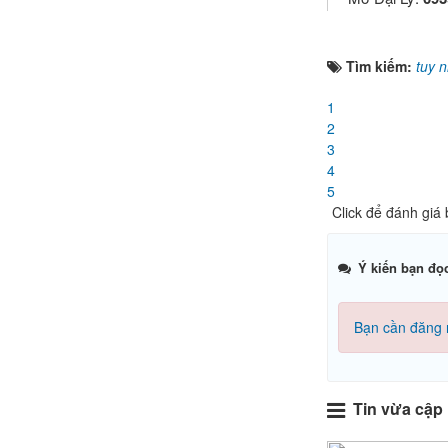
Tìm kiếm:
tuy 
1
2
3
4
5
Click để đánh giá b
Ý kiến bạn đọ
Bạn cần đăng 
Tin vừa cập 