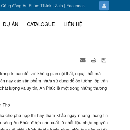
Cộng đồng An Phúc:
Tiktok
|
Zalo
| F
acebook
DỰ ÁN
CATALOGUE
LIÊN HỆ
ng trí cao đối với không gian nội thất, ngoại thất mà
 Hiện nay các sản phẩm nhựa sử dụng để ốp tường, ốp trần
chất lượng và uy tín, An Phúc là một trong những thương
ào cho phù hợp thì hãy tham khảo ngay những thông tin
m sóng An Phúc được sản xuất từ chất liệu nhựa nguyên
 sóng với nhiều kích thước khác nhau giúp tạo nên sự đa