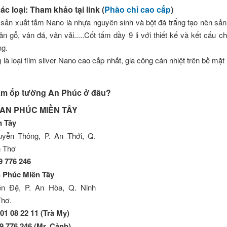
c loại: Tham khảo tại link (
Phào chỉ cao cấp
)
sản xuất tấm Nano là nhựa nguyên sinh và bột đá trắng tạo nên s
 gỗ, vân đá, vân vải.....Cốt tấm dầy 9 li với thiết kế và kết cấu c
ng.
là loại film sliver Nano cao cấp nhất, gia công cán nhiệt trên bề mặ
tấm ốp tường An Phúc ở đâu?
 AN PHÚC MIỀN TÂY
n Tây
yễn Thông, P. An Thới, Q.
n Thơ
9 776 246
Phúc Miền Tây
n Đệ, P. An Hòa, Q. Ninh
Thơ.
01 08 22 11 (Trà My)
9 776 246 (Mr. Cảnh)