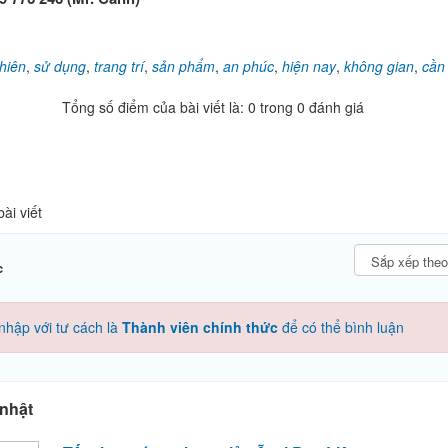
nhiên
,
sử dụng
,
trang trí
,
sản phẩm
,
an phúc
,
hiện nay
,
không gian
,
cần
Tổng số điểm của bài viết là: 0 trong 0 đánh giá
ài viết
c
nhập với tư cách là
Thành viên chính thức
để có thể bình luận
nhật