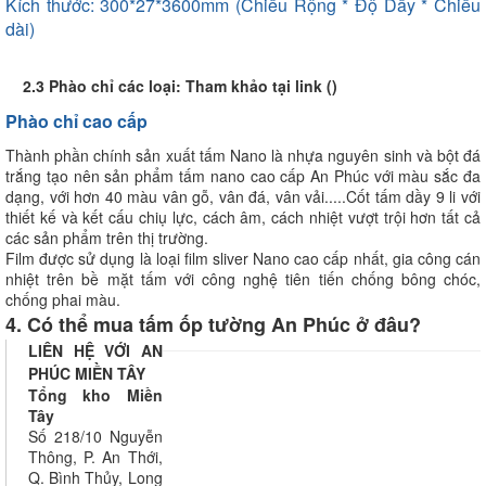
Kích thước: 300*27*3600mm (Chiều Rộng * Độ Dầy * Chiều
dài)
2.3 Phào chỉ các loại: Tham khảo tại link (
)
Phào chỉ cao cấp
Thành phần chính sản xuất tấm Nano là nhựa nguyên sinh và bột đá
trắng tạo nên sản phẩm tấm nano cao cấp An Phúc với màu sắc đa
dạng, với hơn 40 màu vân gỗ, vân đá, vân vải.....Cốt tấm dầy 9 li với
thiết kế và kết cấu chiụ lực, cách âm, cách nhiệt vượt trội hơn tất cả
các sản phẩm trên thị trường.
Film được sử dụng là loại film sliver Nano cao cấp nhất, gia công cán
nhiệt trên bề mặt tấm với công nghệ tiên tiến chống bông chóc,
chống phai màu.
4. Có thể mua tấm ốp tường An Phúc ở đâu?
LIÊN HỆ VỚI AN
PHÚC MIỀN TÂY
Tổng kho Miền
Tây
Số 218/10 Nguyễn
Thông, P. An Thới,
Q. Bình Thủy, Long