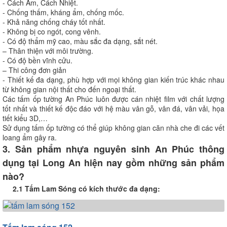
- Cách Âm, Cách Nhiệt.
- Chống thấm, kháng ẩm, chống mốc.
- Khả năng chống cháy tốt nhất.
- Không bị co ngót, cong vênh.
- Có độ thẩm mỹ cao, màu sắc đa dạng, sắt nét.
– Thân thiện với môi trường.
- Có độ bền vĩnh cửu.
– Thi công đơn giản
- Thiết kế đa dạng, phù hợp với mọi không gian kiến trúc khác nhau
từ không gian nội thất cho đến ngoại thất.
Các tấm ốp tường An Phúc luôn được cán nhiệt film với chất lượng
tốt nhất và thiết kế độc đáo với hệ màu vân gỗ, vân đá, vân vải, họa
tiết kiểu 3D,…
Sử dụng tấm ốp tường có thể giúp không gian căn nhà che đi các vết
loang ẩm gây ra.
3. Sản phẩm nhựa nguyên sinh An Phúc thông
dụng tại Long An hiện nay gồm những sản phẩm
nào?
2.1 Tấm Lam Sóng có kích thước đa dạng: