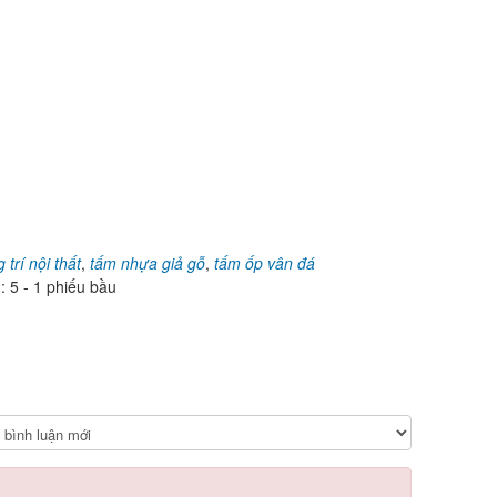
g trí nội thất
,
tấm nhựa giả gỗ
,
tấm ốp vân đá
g:
5
-
1
phiếu bầu