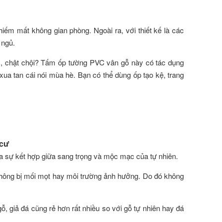
iếm mất không gian phòng. Ngoài ra, với thiết kế là các
 ngủ.
c, chật chội? Tấm ốp tường PVC vân gỗ này có tác dụng
 xua tan cái nói mùa hè. Bạn có thể dùng ốp tạo kệ, trang
 cư
 sự kết hợp giữa sang trọng và mộc mạc của tự nhiên.
 không bị mối mọt hay môi trường ảnh hưởng. Do đó không
gỗ, giả đá cũng rẻ hơn rất nhiều so với gỗ tự nhiên hay đá