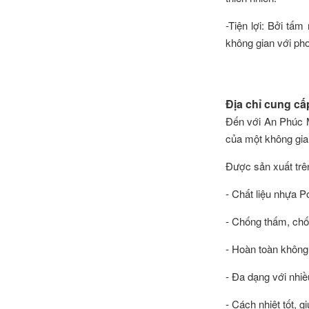
-Tiện lợi: Bởi tấm
không gian với pho
Địa chỉ cung cấ
Đến với An Phúc M
của một không gia
Được sản xuất trê
- Chất liệu nhựa P
- Chống thấm, chố
- Hoàn toàn không
- Đa dạng với nh
- Cách nhiệt tốt, 