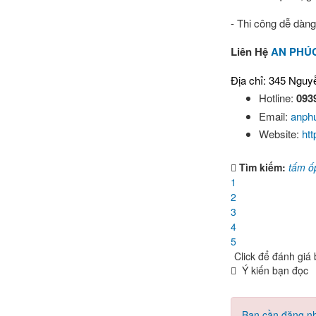
- Thi công dễ dàng
Liên Hệ
AN PHÚC
Địa chỉ: 345 Nguy
Hotline:
093
Email:
anph
Website:
ht
Tìm kiếm:
tấm ố
1
2
3
4
5
Click để đánh giá b
Ý kiến bạn đọc
Bạn cần đăng nh