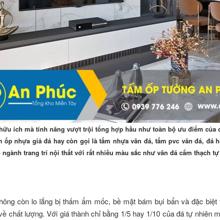
hữu ích mà tính năng vượt trội tổng hợp hầu như toàn bộ ưu điểm của cá
 ốp nhựa giả đá hay còn gọi là tấm nhựa vân đá, tấm pvc vân đá, đá h
o ngành trang trí nội thất với rất nhiều màu sắc như vân đá cẩm thạch t
hông còn lo lắng bị thấm ẩm mốc, bề mặt bám bụi bẩn và đặc biệt
về chất lượng. Với giá thành chỉ bằng 1/5 hay 1/10 của đá tự nhiên 