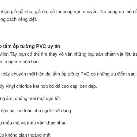
 nhựa giả gỗ nhẹ, giả đá, dễ thi công vận chuyển. Nó cũng có thể dễ
ng cách riêng biệt.
p tấm ốp tường PVC uy tín
iền Tây bạn có thể tìm thấy vô vàn những loại sản phẩm vật liệu tr
n trong mơ của bạn.
n dây chuyền mới hiện đại tấm ốp tường PVC có những ưu điểm sau:
oly vinyl chloride kết hợp bộ đá cao cấp, bền đẹp.
ng ẩm, chống mối mọt cực tốt.
 độc hại, an toàn cho người sử dụng.
iều mẫu mã và màu vân khác nhau.
giúp không gian thoáng mát