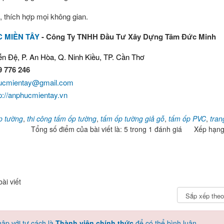
, thích hợp mọi không gian.
 MIỀN TÂY
- Công Ty TNHH Đầu Tư Xây Dựng Tâm Đức Minh
ễn Đệ, P. An Hòa, Q. Ninh Kiều, TP. Cần Thơ
9 776 246
ucmientay@gmail.com
tp://anphucmientay.vn
p tường
,
thi công tấm ốp tường
,
tấm ốp tường giả gỗ
,
tấm ốp PVC
,
tran
Tổng số điểm của bài viết là: 5 trong 1 đánh giá
Xếp hạn
ài viết
ập với tư cách là
Thành viên chính thức
để có thể bình luận