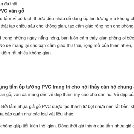
 đá thật.
PVC vân gỗ
 các tấm vỉ có kích thước đều nhàu dễ dàng ốp lên tường mà không ch
thật tạo chiều sâu cho không gian, tạo cảm giác rộng hơn cho phòng
i trong những ngày nắng nóng, bạn luôn cảm thấy gian phòng oi bứ
. Nó sẽ mang lại cho bạn cảm giác thư thái, rộng mở của thiên nhiên,
ết kiệm rất nhiều không gian.
dụng tấm ốp tường PVC trang trí cho nội thấy căn hộ chung
n gỗ, vân đá mang đến vẻ đẹp thẩm mỹ cao cho căn hộ. Vẻ đẹp của
hí: Bởi tấm nhựa giả gỗ PVC được tạo thành từ bột nhựa nên rất bền,
ữa bảo quản như các loại vật liệu khác.
chóng giúp tiết kiện thời gian. Đồng thời giá thành của tấm nhựa giả 