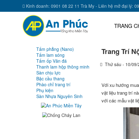
Kinh doanh: 0901 08 22 11 Trà My - Liên hệ mở đại lý: 0
TRANG C
Tấm phẳng (Nano)
Trang Trí 
Tấm lam sóng
Tấm ốp Vân đá
Thứ sáu - 10/09/
Thanh lam hộp thông minh
Sàn chịu lực
Bậc cầu thang
Phào chỉ trang trí
Với xu hướng mua n
Phụ kiện
vật liệu trang trí
Sàn Nhựa Nguyên Sinh
với các mẫu vật li