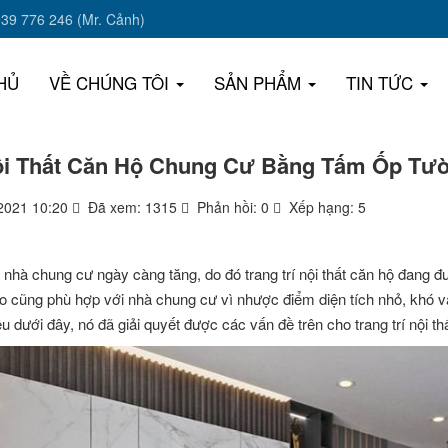
939 776 246 (Mr. Cảnh)
HỦ
VỀ CHÚNG TÔI
SẢN PHẨM
TIN TỨC
Nội Thất Căn Hộ Chung Cư Bằng Tấm Ốp Tư
2021 10:20
Đã xem: 1315
Phản hồi: 0
Xếp hạng: 5
hà chung cư ngày càng tăng, do đó trang trí nội thất căn hộ đang đư
 nào cũng phù hợp với nhà chung cư vì nhược điểm diện tích nhỏ, khó 
ệu dưới đây, nó đã giải quyết được các vấn đề trên cho trang trí nội t