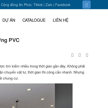
Cộng đồng An Phúc:
Tiktok
|
Zalo
| F
acebook
DỰ ÁN
CATALOGUE
LIÊN HỆ
ờng PVC
ợc tìm kiếm nhiều trong thời gian gần đây. Không phải
vận chuyển vật tư, thời gian thi công cần nhanh. Nhưng
hất chung cư.