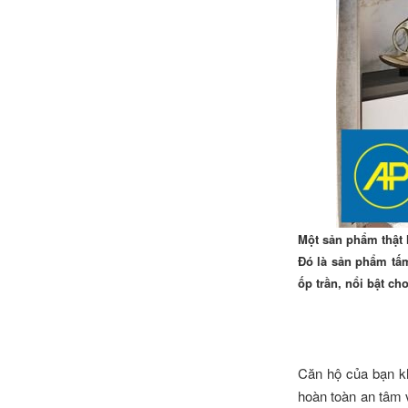
Một sản phẩm thật 
Đó là sản phẩm tấm
ốp trần, nổi bật ch
Căn hộ của bạn k
hoàn toàn an tâm 