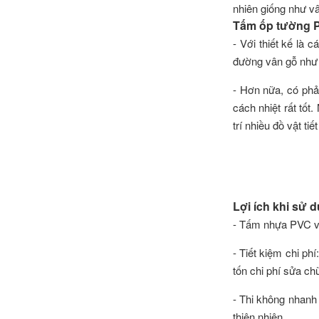
nhiên giống như vân
Tấm ốp tường 
- Với thiết kế là
đường vân gỗ như 
- Hơn nữa, có phả
cách nhiệt rất tốt
trí nhiều đồ vật ti
Lợi ích khi sử 
- Tấm nhựa PVC vâ
- Tiết kiệm chi p
tốn chi phí sửa ch
- Thi không nhanh 
thiên nhiên.