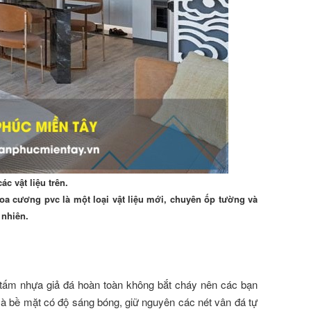
c vật liệu trên.
oa cương pvc là một loại vật liệu mới, chuyên ốp tường và
ự nhiên.
 tấm nhựa giả đá hoàn toàn không bắt cháy nên các bạn
mà bề mặt có độ sáng bóng, giữ nguyên các nét vân đá tự