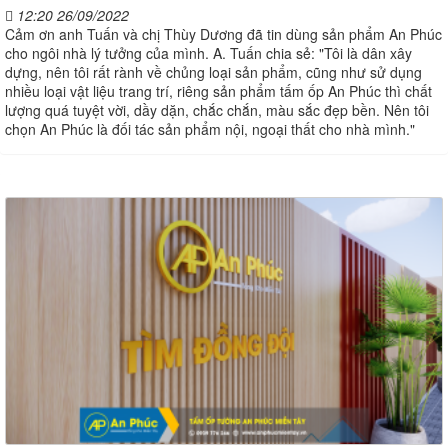
12:20 26/09/2022
Cảm ơn anh Tuấn và chị Thùy Dương đã tin dùng sản phẩm An Phúc
cho ngôi nhà lý tưởng của mình. A. Tuấn chia sẻ: "Tôi là dân xây
dựng, nên tôi rất rành về chủng loại sản phẩm, cũng như sử dụng
nhiều loại vật liệu trang trí, riêng sản phẩm tấm ốp An Phúc thì chất
lượng quá tuyệt vời, dầy dặn, chắc chắn, màu sắc đẹp bền. Nên tôi
chọn An Phúc là đối tác sản phẩm nội, ngoại thất cho nhà mình."