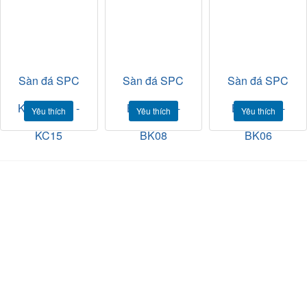
Sàn đá SPC
Sàn đá SPC
Sàn đá SPC
Kim Cương -
Bạch Kim -
Bạch Kim -
Yêu thích
Yêu thích
Yêu thích
KC15
BK08
BK06