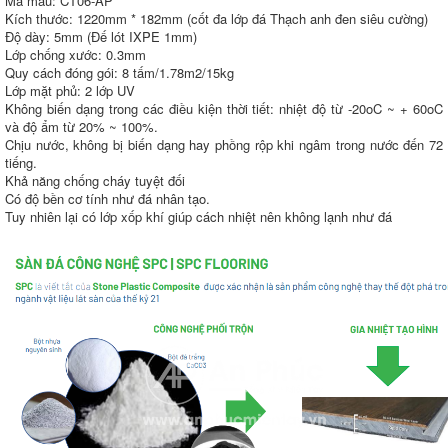
Mã màu: CT06-AP
Kích thước: 1220mm * 182mm (cốt đa lớp đá Thạch anh đen siêu cường)
Độ dày: 5mm (Đế lót IXPE 1mm)
Lớp chống xước: 0.3mm
Quy cách đóng gói: 8 tấm/1.78m2/15kg
Lớp mặt phủ: 2 lớp UV
Không biến dạng trong các điều kiện thời tiết: nhiệt độ từ -20oC ~ + 60oC
và độ ẩm từ 20% ~ 100%.
Chịu nước, không bị biến dạng hay phồng rộp khi ngâm trong nước đến 72
tiếng.
Khả năng chống cháy tuyệt đối
Có độ bền cơ tính như đá nhân tạo.
Tuy nhiên lại có lớp xốp khí giúp cách nhiệt nên không lạnh như đá