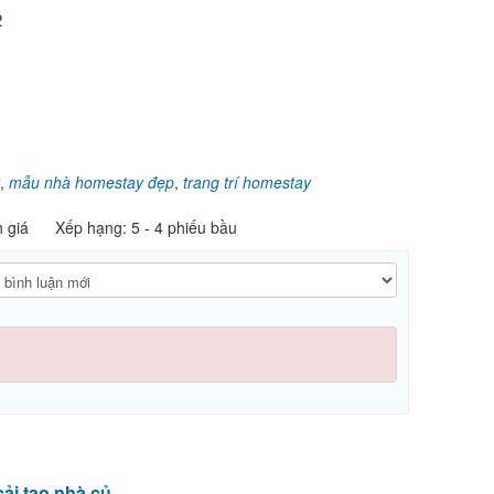
,
mẫu nhà homestay đẹp
,
trang trí homestay
h giá
Xếp hạng:
5
-
4
phiếu bầu
ải tạo nhà củ