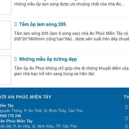
những mẫu ốp lam sóng được ưa chuộng nhất của nhà An...
Tấm ốp lam sóng 205
Tấm lam sóng 205 (lam 5 sóng cao) nhà An Phúc Miền Tây có 
205*20*3600mm (rộng*cao*dài) , được sản xuất trên dây chuyề
Những mẫu ốp tường đẹp
Tấm ốp An Phúc không chỉ giúp che đi những khuyết điểm của
gian nhà bạn trở nên sang trọng và hiện đại.
 VỚI AN PHÚC MIỀN TÂY
T
iền Tây
guyễn Thông, P. An Thới, Q. Bình Thủy, Cần Thơ
0939 776 246
An Phúc Miền Tây
ễn Đệ, P. An Hòa, Q. Ninh Kiều, TP. Cần Thơ.