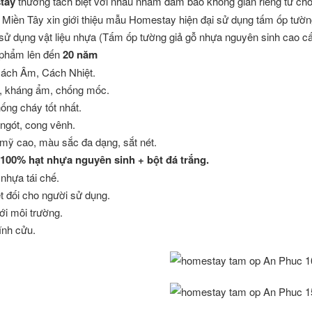
stay
thường tách biệt với nhau nhằm đảm bảo không gian riêng tư cho
iền Tây xin giới thiệu mẫu Homestay hiện đại sử dụng tấm ốp tường 
sử dụng vật liệu nhựa (Tấm ốp tường giả gỗ nhựa nguyên sinh cao c
 phẩm lên đến
20 năm
ách Âm, Cách Nhiệt.
, kháng ẩm, chống mốc.
ống cháy tốt nhất.
ngót, cong vênh.
mỹ cao, màu sắc đa dạng, sắt nét.
100% hạt nhựa nguyên sinh + bột đá trắng.
nhựa tái chế.
t đối cho người sử dụng.
ới môi trường.
ĩnh cửu.