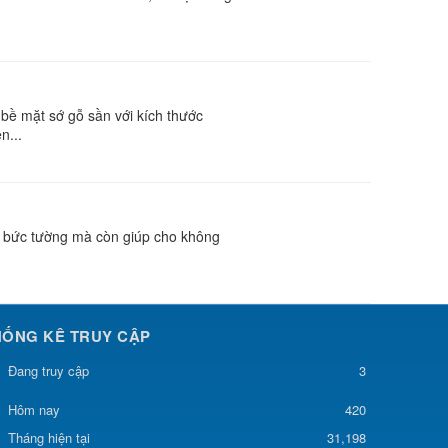
bề mặt sớ gỗ sần với kích thước
n...
 bức tường mà còn giúp cho không
HỐNG KÊ TRUY CẬP
Đang truy cập
3
420
Hôm nay
Tháng hiện tại
31,198