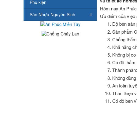
và
thiết kế home
Phụ kiện
Hôm nay An Phúc M
Sàn Nhựa Nguyên Sinh
Ưu điểm của việc 
Độ bền sản
Sản phẩm C
Chống thấm
Khả năng ch
Không bị co 
Có độ thẩm 
Thành phần:
Không dùng 
An toàn tuyệ
Thân thiện v
Có độ bền v