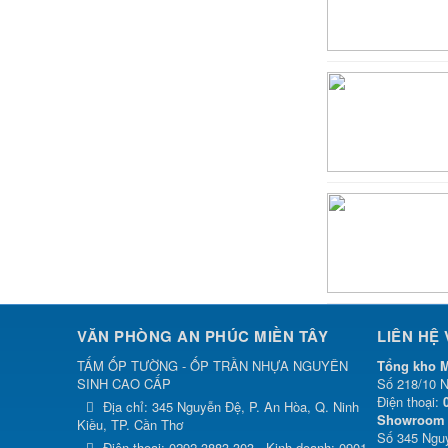
VĂN PHÒNG AN PHÚC MIỀN TÂY
LIÊN HỆ
TẤM ỐP TƯỜNG - ỐP TRẦN NHỰA NGUYÊN
Tổng kho M
SINH CAO CẤP
Số 218/10 N
Điện thoại:
Địa chỉ:
345 Nguyễn Đệ, P. An Hòa, Q. Ninh
Showroom 
Kiều, TP. Cần Thơ
Số 345 Nguy
Điện thoại:
0292 3883 303 - Kinh doanh: 0901