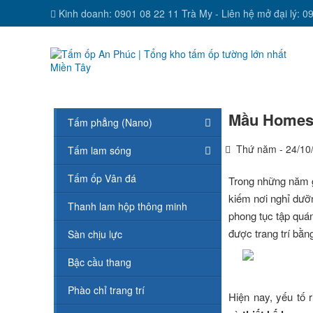
Kinh doanh: 0901 08 22 11 Trà My - Liên hệ mở đại lý: 0
Mầu Homest
Tấm phẳng (Nano)
Thứ năm - 24/10
Tấm lam sóng
Tấm ốp Vân đá
Trong những năm g
kiếm nơi nghỉ dưỡn
Thanh lam hộp thông minh
phong tục tập quá
được trang trí bằn
Sàn chịu lực
Bậc cầu thang
Phào chỉ trang trí
Hiện nay, yếu tố