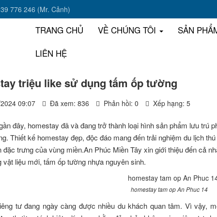
939 776 246 (Mr. Cảnh)
TRANG CHỦ
VỀ CHÚNG TÔI
SẢN PHẨ
LIÊN HỆ
ay triệu like sử dụng tấm ốp tường
/2024 09:07
Đã xem: 836
Phản hồi: 0
Xếp hạng: 5
ần đây, homestay đã và đang trở thành loại hình sản phẩm lưu trú ph
g. Thiết kế homestay đẹp, độc đáo mang đến trải nghiệm du lịch thú
n đặc trưng của vùng miền.An Phúc Miền Tây xin giới thiệu đến cả 
g vật liệu mới, tấm ốp tường nhựa nguyên sinh.
homestay tam op An Phuc 14
 riêng tư đang ngày càng được nhiều du khách quan tâm. Vì vậy, 