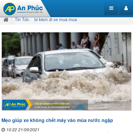
Tin Tức
bi kiem di xe mua mua
Mẹo giúp xe không chết máy vào mùa nước ngập
10:22 21/09/2021