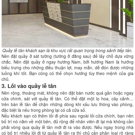
Quầy lễ tân khách sạn là khu vực rất quan trọng trong sảnh tiếp tân.
Nên đặt quầy ở sát tường (tường ở đằng sau) để lấy chỗ dựa vững
chắc. Nên đặt quầy ở ngay hướng Nam, bởi hướng Nam là hướng
biểu trưng cho những điều thuận lợi, may mắn, dễ đón được những
luồng khí tốt. Bạn cũng có thể chọn hướng tùy theo mệnh của gia
chủ.
3. Lối vào quầy lễ tân
Nên rộng, thoáng mát, không nên đặt bàn nước quá gần hoặc ngay
cửa chính, sát với quầy lễ tân. Có thể đặt một lọ hoa, cây cảnh…
trên bàn lễ tân để chặn những dòng khi xấu lưu thông vào phòng,
đặc biệt là nếu trong phòng lại có cả cửa sổ.
Nếu khách sạn có thêm lối đi phía sau ngoài lối cửa chính, bạn nên
bố trí nó nằm về một bên, đủ rộng để nhân viên đi lại mà không cần
phải vòng qua quầy lễ tân mới đi ra vào được. Nếu ngay trong nhà
có bố trí nhiều lối đi từ quầy lễ tân ra thì chủ cần phân loại rõ ràng