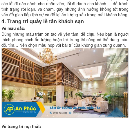
các lối đi nào dành cho nhân viên, lối đi dành cho khách … để tránh
tình trạng rối loạn, va chạm, gây những ảnh hưởng không tốt trong
vấn đề giao tiếp lịch sự và để lại ấn tượng xấu trong mắt khách hàng.
4. Trang trí quầy lễ tân khách sạn
Về màu sắc:
Dùng những màu trầm ổn tạo vẻ yên tâm, dễ chịu. Nếu bạn là người
thích phong cách ấn tượng hoặc trẻ trung thì cũng có thể dùng màu
đỏ, tím… Nên chọn màu hợp với bài trí của không gian xung quanh.
Về trang trí nội thất: