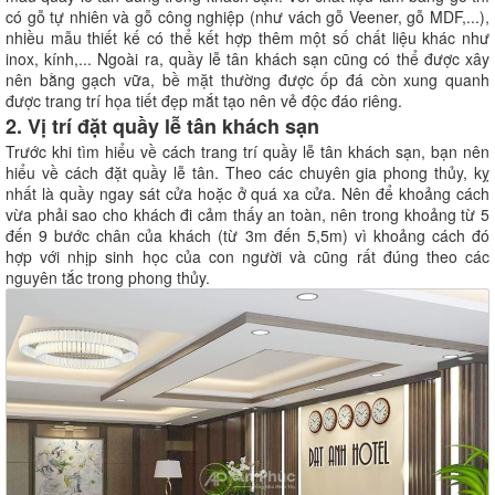
có gỗ tự nhiên và gỗ công nghiệp (như vách gỗ Veener, gỗ MDF,...),
nhiều mẫu thiết kế có thể kết hợp thêm một số chất liệu khác như
inox, kính,... Ngoài ra, quầy lễ tân khách sạn cũng có thể được xây
nên bằng gạch vữa, bề mặt thường được ốp đá còn xung quanh
được trang trí họa tiết đẹp mắt tạo nên vẻ độc đáo riêng.
2. Vị trí đặt quầy lễ tân khách sạn
Trước khi tìm hiểu về cách trang trí quầy lễ tân khách sạn, bạn nên
hiểu về cách đặt quầy lễ tân. Theo các chuyên gia phong thủy, kỵ
nhất là quầy ngay sát cửa hoặc ở quá xa cửa. Nên để khoảng cách
vừa phải sao cho khách đi cảm thấy an toàn, nên trong khoảng từ 5
đến 9 bước chân của khách (từ 3m đến 5,5m) vì khoảng cách đó
hợp với nhịp sinh học của con người và cũng rất đúng theo các
nguyên tắc trong phong thủy.