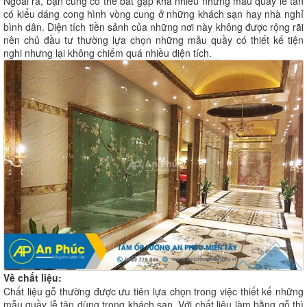
Ngoài ra, bạn cũng có thể bắt gặp khá nhiều những mẫu quầy lễ tân
có kiểu dáng cong hình vòng cung ở những khách sạn hay nhà nghỉ
bình dân. Diện tích tiền sảnh của những nơi này không được rộng rãi
nên chủ đầu tư thường lựa chọn những mẫu quầy có thiết kế tiện
nghi nhưng lại không chiếm quá nhiều diện tích.
Về chất liệu:
Chất liệu gỗ thường được ưu tiên lựa chọn trong việc thiết kế những
mẫu quầy lễ tân dùng trong khách sạn. Với chất liệu làm bằng gỗ thì