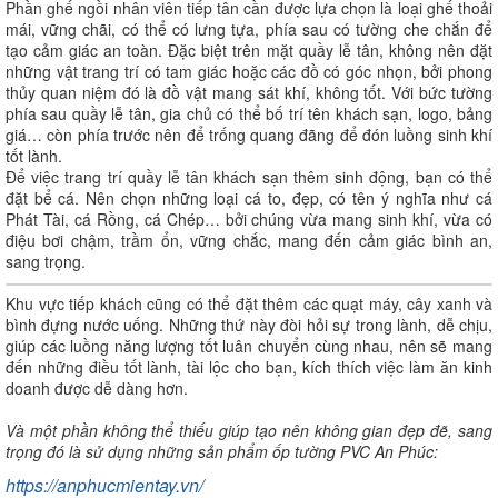
Phần ghế ngồi nhân viên tiếp tân cần được lựa chọn là loại ghế thoải
mái, vững chãi, có thể có lưng tựa, phía sau có tường che chắn để
tạo cảm giác an toàn. Đặc biệt trên mặt quầy lễ tân, không nên đặt
những vật trang trí có tam giác hoặc các đồ có góc nhọn, bởi phong
thủy quan niệm đó là đồ vật mang sát khí, không tốt. Với bức tường
phía sau quầy lễ tân, gia chủ có thể bố trí tên khách sạn, logo, bảng
giá… còn phía trước nên để trống quang đãng để đón luồng sinh khí
tốt lành.
Để việc trang trí quầy lễ tân khách sạn thêm sinh động, bạn có thể
đặt bể cá. Nên chọn những loại cá to, đẹp, có tên ý nghĩa như cá
Phát Tài, cá Rồng, cá Chép… bởi chúng vừa mang sinh khí, vừa có
điệu bơi chậm, trầm ổn, vững chắc, mang đến cảm giác bình an,
sang trọng.
Khu vực tiếp khách cũng có thể đặt thêm các quạt máy, cây xanh và
bình đựng nước uống. Những thứ này đòi hỏi sự trong lành, dễ chịu,
giúp các luồng năng lượng tốt luân chuyển cùng nhau, nên sẽ mang
đến những điều tốt lành, tài lộc cho bạn, kích thích việc làm ăn kinh
doanh được dễ dàng hơn.
Và một phần không thể thiếu giúp tạo nên không gian đẹp đẽ, sang
trọng đó là sử dụng những sản phẩm ốp tường PVC An Phúc:
https://anphucmientay.vn/